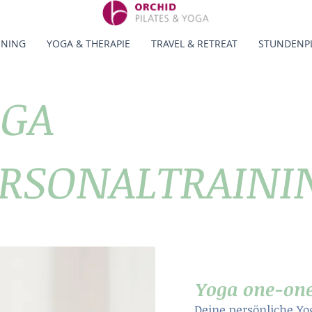
INING
YOGA & THERAPIE
TRAVEL & RETREAT
STUNDENP
OGA
RSONALTRAINI
Yoga one-on
Deine persönliche Yo