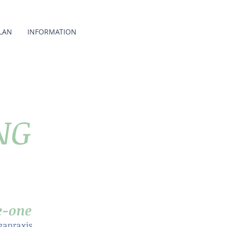
LAN
INFORMATION
NG
e-one
gapraxis