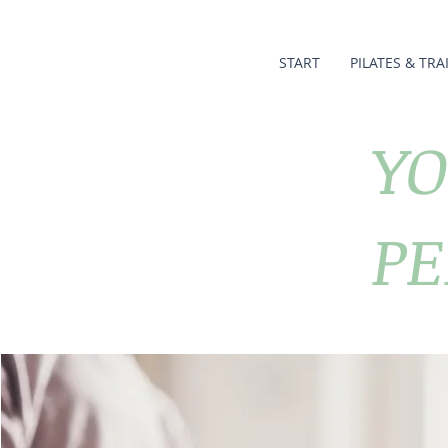
START
PILATES & TRA
Y
PE