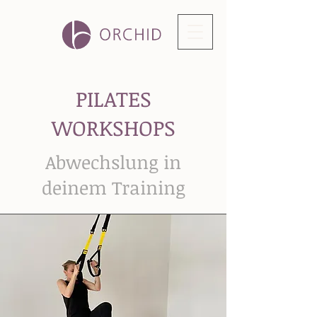
PILATES
WORKSHOPS
Abwechslung in
deinem Training