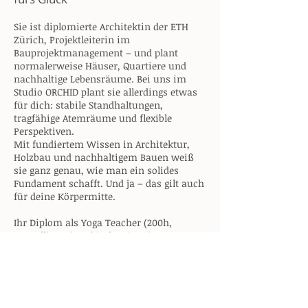
Sie ist diplomierte Architektin der ETH
Zürich, Projektleiterin im
Bauprojektmanagement – und plant
normalerweise Häuser, Quartiere und
nachhaltige Lebensräume. Bei uns im
Studio ORCHID plant sie allerdings etwas
für dich: stabile Standhaltungen,
tragfähige Atemräume und flexible
Perspektiven.
Mit fundiertem Wissen in Architektur,
Holzbau und nachhaltigem Bauen weiß
sie ganz genau, wie man ein solides
Fundament schafft. Und ja – das gilt auch
für deine Körpermitte.
Ihr Diplom als Yoga Teacher (200h,
YogaAlliance) verbindet sie mit
Bewegungstherapie zu durchdachten,
kreativen und zugleich achtsamen
Stunden. Jede Sequenz hat Struktur, jedes
Detail Sinn – und trotzdem bleibt Raum
für Leichtigkeit, Humor und Flow.